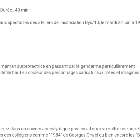
Durée : 40 min
x spectacles des ateliers de l'association Dys/10, le mardi 22 juin à 1
la maman surprotectrice en passant par le gendarme particulièrement
e défilé haut en couleur des personnages caricaturaux créés et imaginés
erez dans un univers apocalyptique post covid qui a vu naître une socié
 des collégiens comme "1984" de Georges Orwel ou bien encore les "