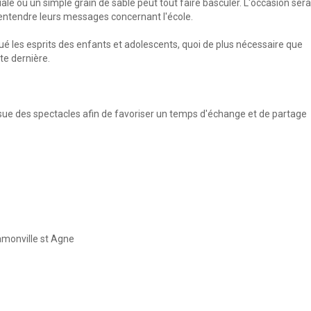
iale où un simple grain de sable peut tout faire basculer. L'occasion sera
 entendre leurs messages concernant l'école.
ué les esprits des enfants et adolescents, quoi de plus nécessaire que
tte dernière.
issue des spectacles afin de favoriser un temps d'échange et de partage
monville st Agne