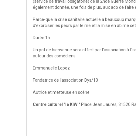
(service de travail obligatoire) de la 2nde Guerre Mond
également donnée, une fois de plus, aux ado de faire
Parce-que la crise sanitaire actuelle a beaucoup marq
d'exorciser les peurs par le rire et la mise en abîme ce
Durée 1h
Un pot de bienvenue sera offert par l'association à l'
autour des comédiens.
Emmanuelle Lopez
Fondatrice de l'association Dys/10
Autrice et metteuse en scène
Centre culturel "le KIWI"
Place Jean Jaurès, 31520 Ra