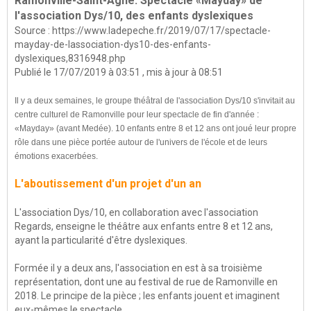
Ramonville-Saint-Agne. Spectacle «Mayday» de
l'association Dys/10, des enfants dyslexiques
Source :
https://www.ladepeche.fr/2019/07/17/spectacle-
mayday-de-lassociation-dys10-des-enfants-
dyslexiques,8316948.php
Publié le 17/07/2019 à 03:51 , mis à jour à 08:51
Il y a deux semaines, le groupe théâtral de l'association Dys/10 s'invitait au
centre culturel de Ramonville pour leur spectacle de fin d'année :
«Mayday» (avant Medée). 10 enfants entre 8 et 12 ans ont joué leur propre
rôle dans une pièce portée autour de l'univers de l'école et de leurs
émotions exacerbées.
L'aboutissement d'un projet d'un an
L'association Dys/10, en collaboration avec l'association
Regards, enseigne le théâtre aux enfants entre 8 et 12 ans,
ayant la particularité d'être dyslexiques.
Formée il y a deux ans, l'association en est à sa troisième
représentation, dont une au festival de rue de Ramonville en
2018. Le principe de la pièce ; les enfants jouent et imaginent
eux-mêmes le spectacle.