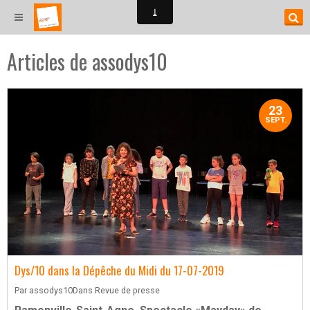
Articles de assodys10
23
SEPT.
Dys/10 dans la Dépêche du Midi du 17-07-2019
Par
assodys10
Dans
Revue de presse