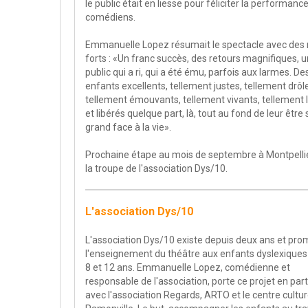
le public était en liesse pour féliciter la performanc
comédiens.
Emmanuelle Lopez résumait le spectacle avec des
forts : «Un franc succès, des retours magnifiques, u
public qui a ri, qui a été ému, parfois aux larmes. De
enfants excellents, tellement justes, tellement drôl
tellement émouvants, tellement vivants, tellement l
et libérés quelque part, là, tout au fond de leur être 
grand face à la vie».
Prochaine étape au mois de septembre à Montpelli
la troupe de l'association Dys/10.
L'association Dys/10
L'association Dys/10 existe depuis deux ans et pr
l'enseignement du théâtre aux enfants dyslexiques
8 et 12 ans. Emmanuelle Lopez, comédienne et
responsable de l'association, porte ce projet en par
avec l'association Regards, ARTO et le centre cultur