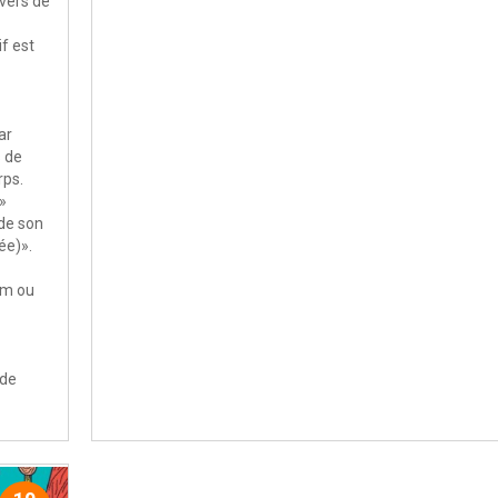
vers de
f est
ar
s de
rps.
»
 de son
ée)».
om ou
 de