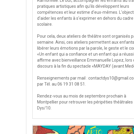
Ramonville. Le but, accompagner les enfants au tra
pratiques artistiques afin qu'ils développent leurs
compétences et leur estime d'eux-mêmes. L'objecti
d'aider les enfants à s'exprimer en dehors du cadre
scolaire.
Pour cela, deux ateliers de théâtre sont organisés p
semaine. Ainsi, ces ateliers permettent aux enfant
libérer leurs émotions par la parole, le geste et le co
«Un enfant qui a confiance et un enfant qui a réussi
affirme avec bienveillance Emmanuelle Lopez, lors
discours à la fin du spectacle «MAYDAY (avant Med
Renseignements par mail : contactdys10@gmail.c
par Tél. au 06 19 31 08 51.
Rendez-vous au mois de septembre prochain à
Montpellier pour retrouver les péripéties théâtrales
Dys/10.