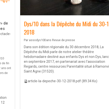
Dys/10 dans la Dépêche du Midi du 30-1
y» de
ues
2018
ctacle-
Par
assodys10
Dans
Revue de presse
Dans son édition régionale du 30 décembre 2018, La
Dépêche du Midi parle de notre atelier théâtre
hebdomadaire destiné aux enfants Dys et non Dys, lan
s/10
en septembre 2017, en partenariat avec l'association
e de fin
Regards, centre ressources Parentalité situé à Ramonvi
2 ans ont
Saint Agne (31520).
ers de
article-la-depeche-30-12-2018.pdf
(89.34 Ko)
ation
 12