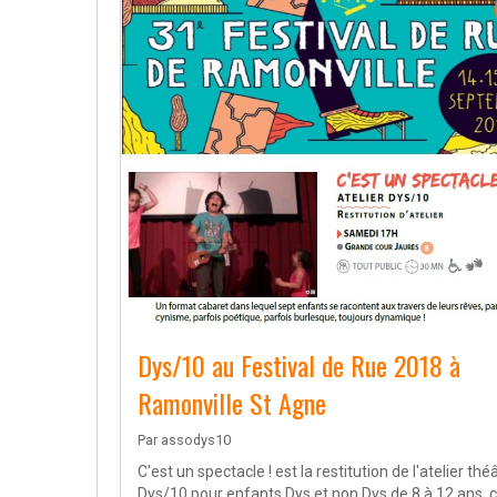
Dys/10 au Festival de Rue 2018 à
Ramonville St Agne
Par
assodys10
C'est un spectacle ! est la restitution de l'atelier thé
Dys/10 pour enfants Dys et non Dys de 8 à 12 ans, 