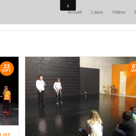
Accueil
L'asso
Vidéos
23
0
SEPT.
JAN
7-07-