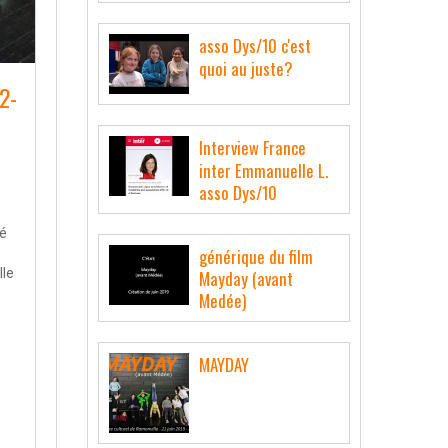
asso Dys/10 c'est
quoi au juste?
2-
Interview France
inter Emmanuelle L.
asso Dys/10
cé
générique du film
lle
Mayday (avant
Medée)
MAYDAY