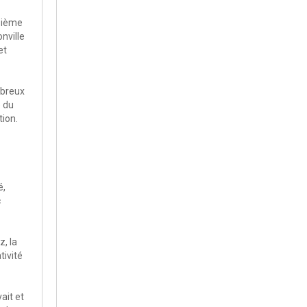
isième
nville
et
mbreux
e du
tion.
é,
c
, la
tivité
ait et