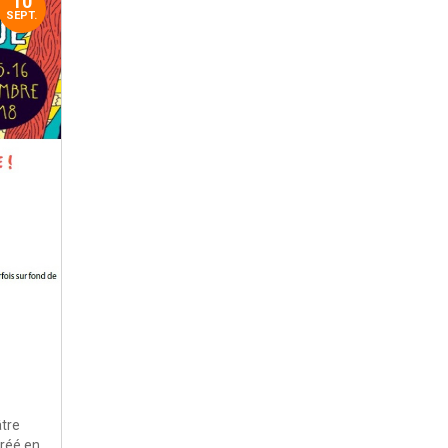
10
SEPT.
âtre
créé en