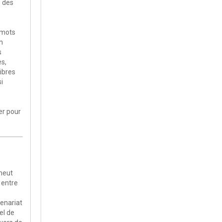
e des
 mots
n
s
es,
ibres
si
er pour
omeut
 entre
tenariat
el de