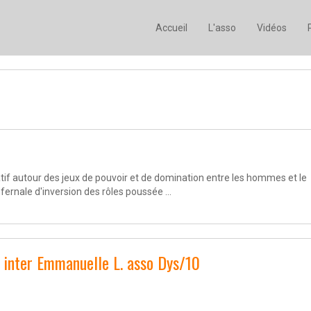
Accueil
L'asso
Vidéos
if autour des jeux de pouvoir et de domination entre les hommes et le
ernale d'inversion des rôles poussée ...
 inter Emmanuelle L. asso Dys/10