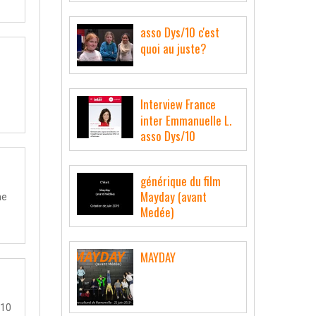
asso Dys/10 c'est
quoi au juste?
Interview France
inter Emmanuelle L.
asso Dys/10
générique du film
Mayday (avant
ne
Medée)
MAYDAY
/10