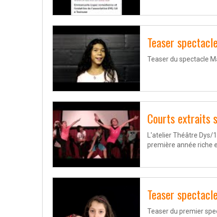
Teaser spectacl
Teaser du spectacle M
Courts extraits 
L'atelier Théâtre Dys/
première année riche en
Teaser spectacl
Teaser du premier spec